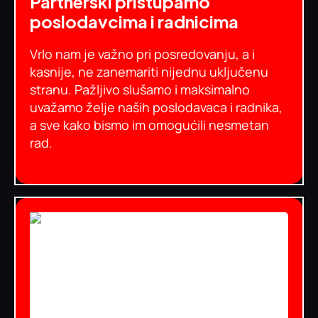
Partnerski pristupamo
poslodavcima i radnicima
Vrlo nam je važno pri posredovanju, a i
kasnije, ne zanemariti nijednu uključenu
stranu. Pažljivo slušamo i maksimalno
uvažamo želje naših poslodavaca i radnika,
a sve kako bismo im omogućili nesmetan
rad.