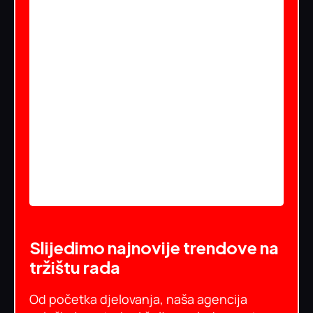
Slijedimo najnovije trendove na
tržištu rada
Od početka djelovanja, naša agencija