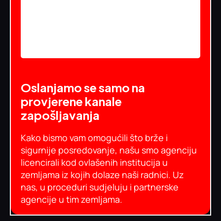
Oslanjamo se samo na
provjerene kanale
zapošljavanja
Kako bismo vam omogućili što brže i
sigurnije posredovanje, našu smo agenciju
licencirali kod ovlašenih institucija u
zemljama iz kojih dolaze naši radnici. Uz
nas, u proceduri sudjeluju i partnerske
agencije u tim zemljama.