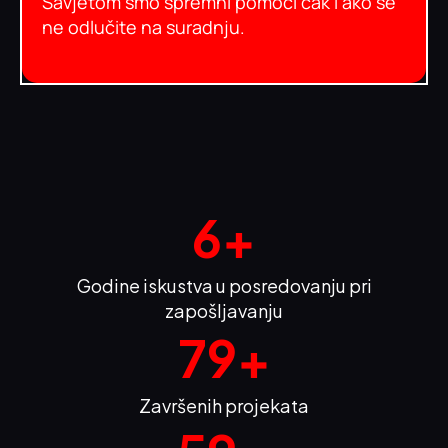
Savjetom smo spremni pomoći čak i ako se
ne odlučite na suradnju.
6
+
Godine iskustva u posredovanju pri
zapošljavanju
80
+
Završenih projekata