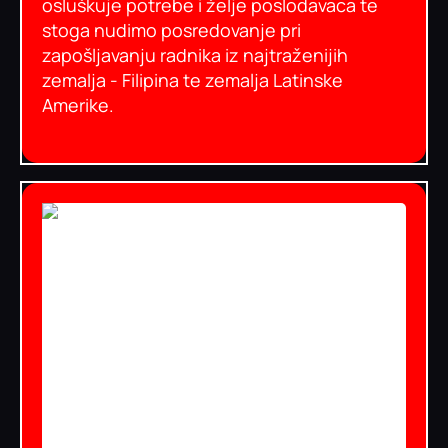
osluškuje potrebe i želje poslodavaca te
stoga nudimo posredovanje pri
zapošljavanju radnika iz najtraženijih
zemalja - Filipina te zemalja Latinske
Amerike.