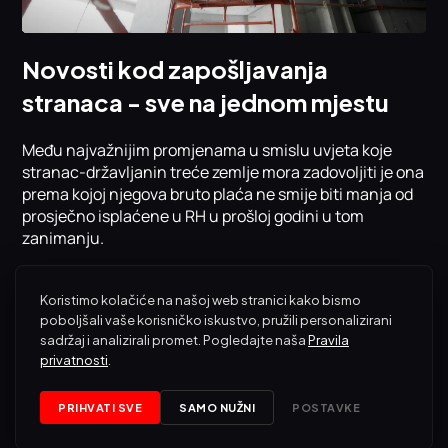
Novosti kod zapošljavanja
stranaca - sve na jednom mjestu
Među najvažnijim promjenama u smislu uvjeta koje
stranac-državljanin treće zemlje mora zadovoljiti je ona
prema kojoj njegova bruto plaća ne smije biti manja od
prosječno isplaćene u RH u prošloj godini u tom
zanimanju.
Koristimo kolačiće na našoj web stranici kako bismo
poboljšali vaše korisničko iskustvo, pružili personalizirani
sadržaj i analizirali promet. Pogledajte naša
Pravila
privatnosti
.
PRIHVATI SVE
SAMO NUŽNI
POSTAVKE