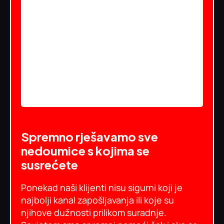
Spremno rješavamo sve
nedoumice s kojima se
susrećete
Ponekad naši klijenti nisu sigurni koji je
najbolji kanal zapošljavanja ili koje su
njihove dužnosti prilikom suradnje.